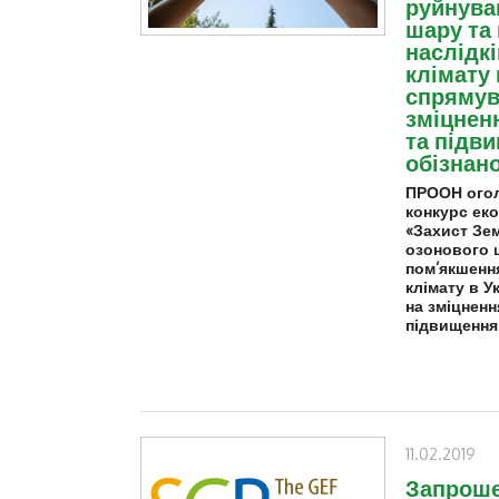
руйнува
шару та
наслідкі
клімату 
спрямув
зміцнен
та підв
обізнано
ПРООН ого
конкурс еко
«Захист Зем
озонового 
пом’якшення
клімату в У
на зміцненн
підвищення 
11.02.2019
Запроше