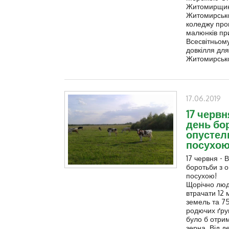
Житомирщина
Житомирсько
коледжу про
малюнків пр
Всесвітньом
довкілля для
Житомирсько
17.06.2019
17 червн
день бо
опустел
посухою
17 червня - 
боротьби з 
посухою!
Щорічно люд
втрачати 12 
земель та 75
родючих ґрун
було б отри
зерна. Від д