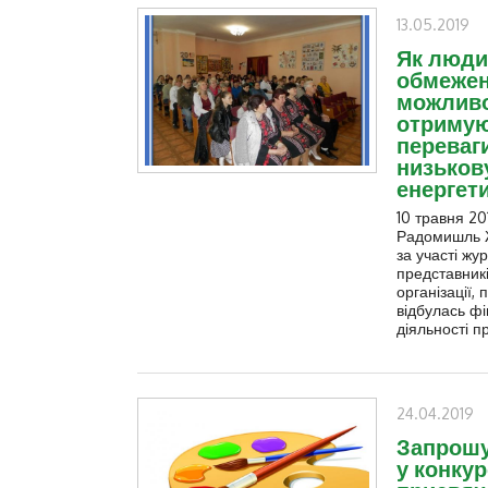
13.05.2019
Як люди
обмеже
можлив
отримую
переваг
низьков
енергет
10 травня 20
Радомишль Ж
за участі жур
представник
організації,
відбулась ф
діяльності п
24.04.2019
Запрошу
у конкур