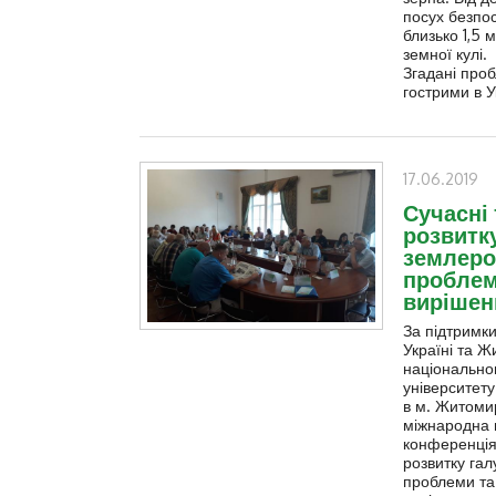
посух безпо
близько 1,5 
земної кулі.
Згадані про
гострими в У
17.06.2019
Сучасні 
розвитку
землеро
проблем
вирішен
За підтрим
Україні та 
національног
університету
в м. Житоми
міжнародна 
конференція
розвитку гал
проблеми та