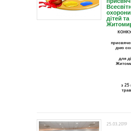
присвяч
Всесвіт
охорони
дітей та
Житомир
КОНК
присвяче
дню ох
для д
Житоми
з 25
тра
25.03.2019