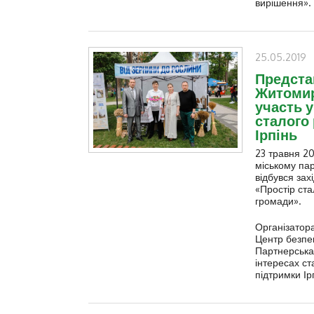
вирішення».
25.05.2019
Предста
Житоми
участь у
сталого 
Ірпінь
23 травня 20
міському пар
відбувся зах
«Простір ста
громади».
Організатор
Центр безпек
Партнерська
інтересах ст
підтримки Ір