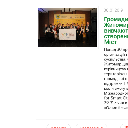
30.01.2019
Громад
Житоми
вивчают
створен
Mіст
Понад 30 пр
організацій 
суспільства 
Житомирщин
керівництва 
територіальн
громадські ор
підтримки 
мали змогу в
Міжнародном
for Smart Ci
29-31 січня в
«Олімпійськи
« перша
‹ попередня
…
1