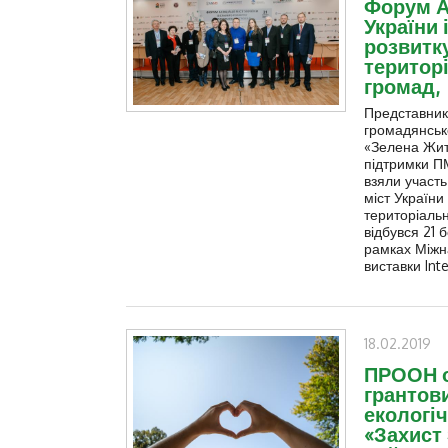
Форум Ас
України 
розвитк
територ
громад,
Представник
громадянськ
«Зелена Жи
підтримки 
взяли участь
міст України 
територіальн
відбувся 21 
рамках Міжн
виставки Int
18.02.2019
ПРООН 
грантов
екологіч
«Захист 