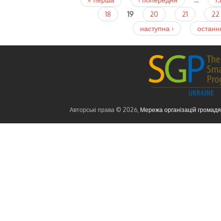
Сторінки
18
19
20
21
22
наступна ›
останн
Авторські права © 2026,
Мережа організацій громад