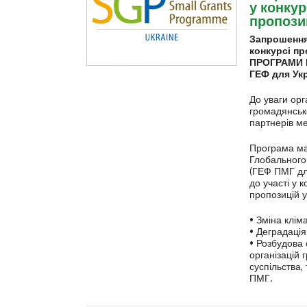
у конкур
пропози
Запрошення 
конкурсі пр
ПРОГРАМИ 
ГЕФ
для Укр
До уваги орг
громадянсько
партнерів м
Програма ма
Глобального
(ГЕФ ПМГ дл
до участі у 
пропозицій 
• Зміна кліма
• Деградація
• Розбудова
організацій 
суспільства,
ПМГ.