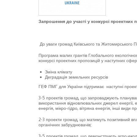
Запрошення до участі у конкурсі проектних п
До уваги громад Київського та Житомирського 
Програма малих грантів Глобального екологічно
конкурсі проектних пропозицій у наступних сфер
Зміна клімату
Деградація земельних ресурсів
ГЕФ ПМГ для України підтримає наступні проект
3-5 проектів громад, що запроваджують планува
використання відновлювальних джерел енергії, е
енергія, мікро-гідро, вітряна енергія, інші види п
2-3 проекти громад, що матимуть позитивний вп
органічних забруднювачів;
3-5 проектів громад, що демонструють агро-екол