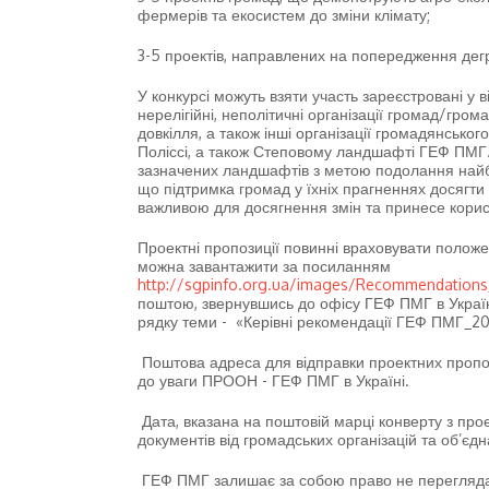
фермерів та екосистем до зміни клімату;
3-5 проектів, направлених на попередження дегр
У конкурсі можуть взяти участь зареєстровані у 
нерелігійні, неполітичні організації громад/гро
довкілля, а також інші організації громадянськ
Поліссі, а також Степовому ландшафті ГЕФ ПМГ
зазначених ландшафтів з метою подолання найб
що підтримка громад у їхніх прагненнях досягти 
важливою для досягнення змін та принесе корис
Проектні пропозиції повинні враховувати полож
можна завантажити за посиланням
http://sgpinfo.org.ua/images/Recommendations_
поштою, звернувшись до офісу ГЕФ ПМГ в Укра
рядку теми - «Керівні рекомендації ГЕФ ПМГ_20
Поштова адреса для відправки проектних пропози
до уваги ПРООН - ГЕФ ПМГ в Україні.
Дата, вказана на поштовій марці конверту з п
документів від громадських організацій та об’єд
ГЕФ ПМГ залишає за собою право не переглядат