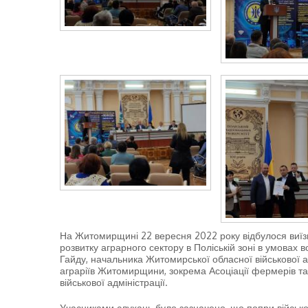
На Житомирщині 22 вересня 2022 року відбулося виїзне
розвитку аграрного сектору в Поліській зоні в умовах 
Гайду, начальника Житомирської обласної військової а
аграріїв Житомирщини, зокрема Асоціації фермерів та 
військової адміністрації.
Учасниками слухань було зазначено, що попри військ