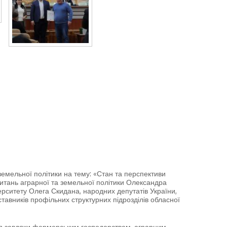
земельної політики на тему: «Стан та перспективи
 питань аграрної та земельної політики Олександра
верситету Олега Скидана, народних депутатів України,
тавників профільних структурних підрозділів обласної
ся завдяки фермерським господарствам, аграрним