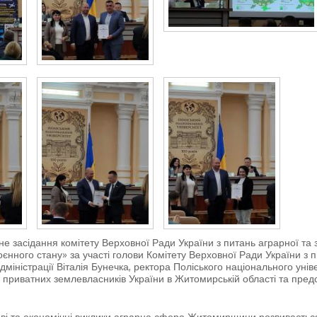
 засідання комітету Верховної Ради України з питань аграрної та 
воєнного стану» за участі голови Комітету Верховної Ради України з
дміністрації Віталія Бунечка, ректора Поліського національного уні
приватних землевласників України в Житомирській області та предс
ові та економічні виклики аграрна сфера Житомирщини розвиваєть