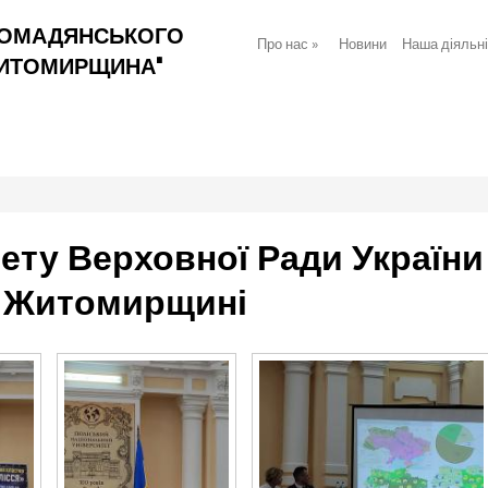
РОМАДЯНСЬКОГО
Про нас
»
Новини
Наша діяльн
ЖИТОМИРЩИНА"
тету Верховної Ради України 
а Житомирщині