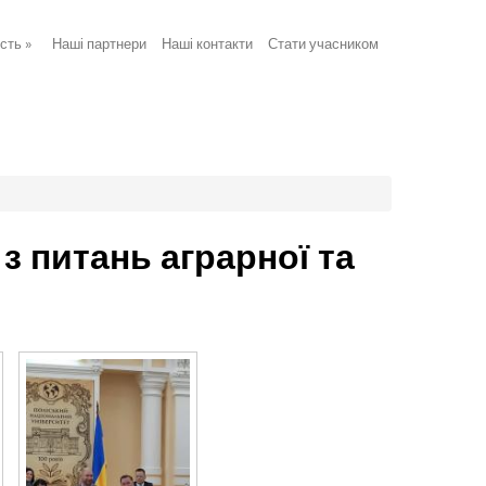
ість
»
Наші партнери
Наші контакти
Стати учасником
з питань аграрної та