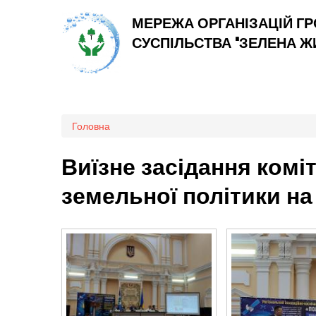
МЕРЕЖА ОРГАНІЗАЦІЙ Г
СУСПІЛЬСТВА "ЗЕЛЕНА 
Ви є тут
Головна
Виїзне засідання комі
земельної політики н